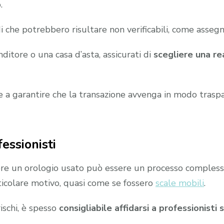
.
he potrebbero risultare non verificabili, come assegni o
ditore o una casa d’asta, assicurati di
scegliere una re
e a garantire che la transazione avvenga in modo traspa
essionisti
ere un orologio usato può essere un processo complesso,
ticolare motivo, quasi come se fossero
scale mobili
.
rischi, è spesso
consigliabile affidarsi a professionisti