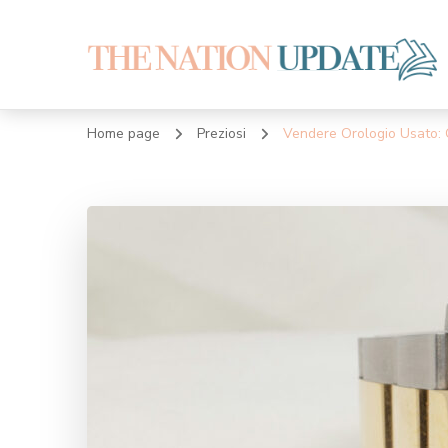
The Nation Upda
Le ultime notizie
Home page
Preziosi
Vendere Orologio Usato: 