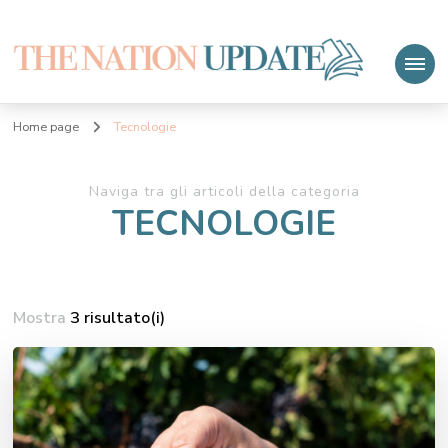
The Nation Update
Le ultime notizie
Home page
Tecnologie
Naviga tra gli articoli della categoria
TECNOLOGIE
Mostra
3 risultato(i)