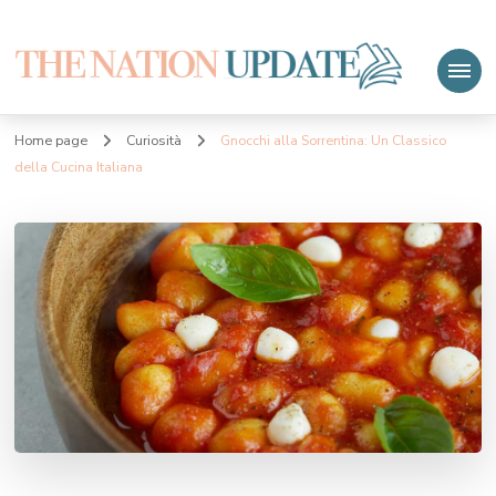
The Nation Update
Le ultime notizie
Home page
Curiosità
Gnocchi alla Sorrentina: Un Classico
della Cucina Italiana